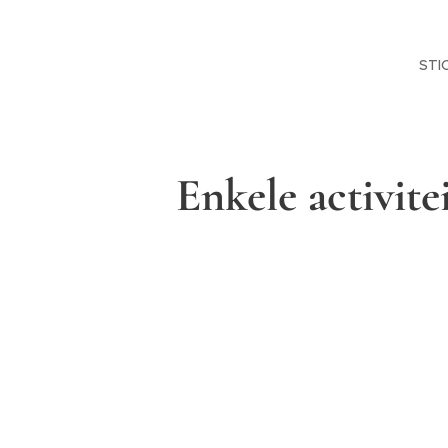
STI
ichting
IIC
Enkele activite