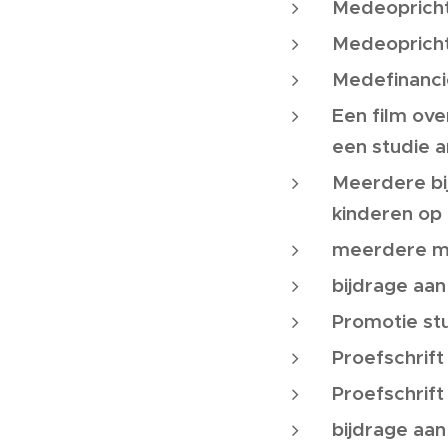
Medeopricht
Medeoprichti
Medefinancie
Een film ov
een studie a
Meerdere bij
kinderen op
meerdere ma
bijdrage aan
Promotie st
Proefschrift
Proefschrift
bijdrage aan